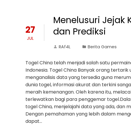
Menelusuri Jejak 
27
dan Prediksi
JUL
RAf4L
Berita Games
Togel China telah menjadi salah satu permaina
Indonesia. Togel China Banyak orang tertarik 
menganalisis data yang tersedia guna merumu
dunia togel, informasi akurat dan terkini sa
meraih kemenangan. Oleh karena itu, melacak
terlewatkan bagi para penggemar togel.Dalam a
togel China, menjelajahi data yang ada, da
Dengan pemahaman yang lebih dalam mengena
dapat…