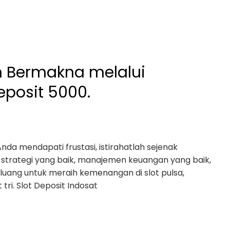
n Bermakna melalui
eposit 5000.
nda mendapati frustasi, istirahatlah sejenak
strategi yang baik, manajemen keuangan yang baik,
luang untuk meraih kemenangan di slot pulsa,
tri. Slot Deposit Indosat