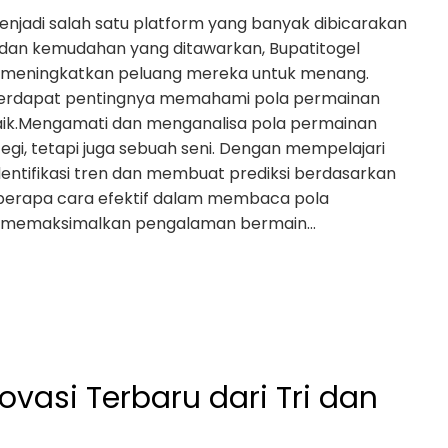
menjadi salah satu platform yang banyak dibicarakan
 dan kemudahan yang ditawarkan, Bupatitogel
n meningkatkan peluang mereka untuk menang.
 terdapat pentingnya memahami pola permainan
aik.Mengamati dan menganalisa pola permainan
gi, tetapi juga sebuah seni. Dengan mempelajari
entifikasi tren dan membuat prediksi berdasarkan
eberapa cara efektif dalam membaca pola
at memaksimalkan pengalaman bermain…
novasi Terbaru dari Tri dan