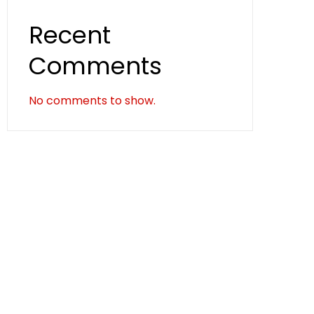
Recent
Comments
No comments to show.