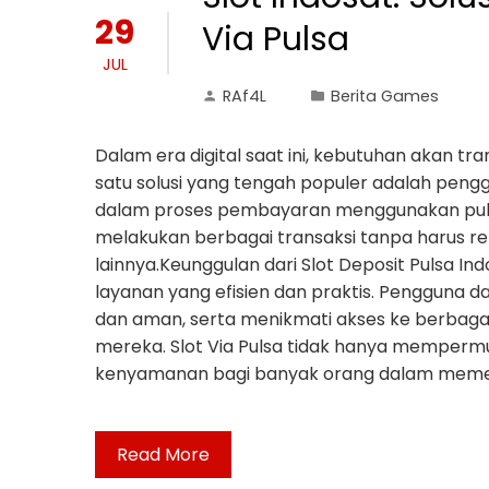
29
Via Pulsa
JUL
RAf4L
Berita Games
Dalam era digital saat ini, kebutuhan akan t
satu solusi yang tengah populer adalah pen
dalam proses pembayaran menggunakan pulsa
melakukan berbagai transaksi tanpa harus 
lainnya.Keunggulan dari Slot Deposit Pulsa
layanan yang efisien dan praktis. Pengguna 
dan aman, serta menikmati akses ke berbag
mereka. Slot Via Pulsa tidak hanya mempermu
kenyamanan bagi banyak orang dalam memen
Read More