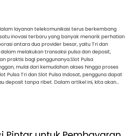
i dalam layanan telekomunikasi terus berkembang
atu inovasi terbaru yang banyak menarik perhatian
borasi antara dua provider besar, yaitu Tri dan
dalam melakukan transaksi pulsa dan deposit,
n praktis bagi penggunanya.Slot Pulsa
ggan, mulai dari kemudahan akses hingga proses
t Pulsa Tri dan Slot Pulsa Indosat, pengguna dapat
eposit tanpa ribet. Dalam artikel ini, kita akan…
usi Pintar untuk Pembayaran