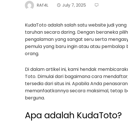
RAf4L
July 7, 2025
KudaToto adalah salah satu website judi yang
taruhan secara daring. Dengan beraneka pili
pengalaman yang sangat seru serta mengasy
pemula yang baru ingin atau atau pembalap
orang.
Di dalam artikel ini, kami hendak membicarak
Toto. Dimulai dari bagaimana cara mendaftar,
tersedia dari situs ini. Apabila Anda penasar
memanfaatkannya secara maksimal, tetap be
berguna.
Apa adalah KudaToto?