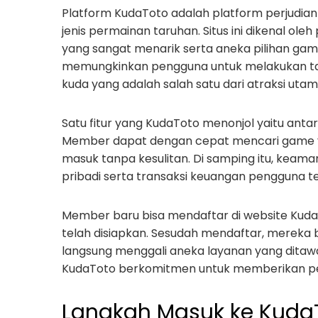
Platform KudaToto adalah platform perjudi
jenis permainan taruhan. Situs ini dikenal 
yang sangat menarik serta aneka pilihan ga
memungkinkan pengguna untuk melakukan taru
kuda yang adalah salah satu dari atraksi utama
Satu fitur yang KudaToto menonjol yaitu anta
Member dapat dengan cepat mencari game ya
masuk tanpa kesulitan. Di samping itu, keama
pribadi serta transaksi keuangan pengguna te
Member baru bisa mendaftar di website Kud
telah disiapkan. Sesudah mendaftar, mereka 
langsung menggali aneka layanan yang dita
KudaToto berkomitmen untuk memberikan pe
Langkah Masuk ke Kuda