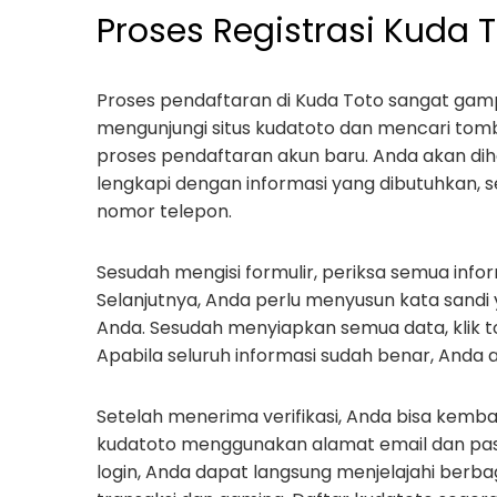
Proses Registrasi Kuda 
Proses pendaftaran di Kuda Toto sangat ga
mengunjungi situs kudatoto dan mencari tombo
proses pendaftaran akun baru. Anda akan di
lengkapi dengan informasi yang dibutuhkan, 
nomor telepon.
Sesudah mengisi formulir, periksa semua infor
Selanjutnya, Anda perlu menyusun kata sand
Anda. Sesudah menyiapkan semua data, klik t
Apabila seluruh informasi sudah benar, Anda ak
Setelah menerima verifikasi, Anda bisa kemba
kudatoto menggunakan alamat email dan pas
login, Anda dapat langsung menjelajahi berba