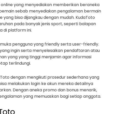
an online yang menyediakan memberikan beraneka
oleh pemain sebab menyediakan pengalaman bermain
me yang bisa dijangkau dengan mudah. KudaToto
han pada banyak jenis sport, seperti balapan
 di platform ini.
rmuka pengguna yang friendly serta user-friendly.
ng ingin serta menyelesaikan pendaftaran atau
nan yang yang tinggi menjamin agar informasi
tap terlindungi.
aToto dengan mengikuti prosedur sederhana yang
bisa melakukan login ke akun mereka detailnya
warkan. Dengan aneka promo dan bonus menarik,
ngalaman yang memuaskan bagi setiap anggota.
Toto