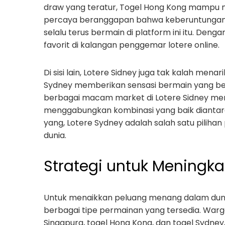
draw yang teratur, Togel Hong Kong mampu 
percaya beranggapan bahwa keberuntungan 
selalu terus bermain di platform ini itu. Deng
favorit di kalangan penggemar lotere online.
Di sisi lain, Lotere Sidney juga tak kalah me
Sydney memberikan sensasi bermain yang berva
berbagai macam market di Lotere Sidney men
menggabungkan kombinasi yang baik dianta
yang, Lotere Sydney adalah salah satu pilihan 
dunia.
Strategi untuk Mening
Untuk menaikkan peluang menang dalam dunia
berbagai tipe permainan yang tersedia. War
Singapura, togel Hong Kong, dan togel Sydney