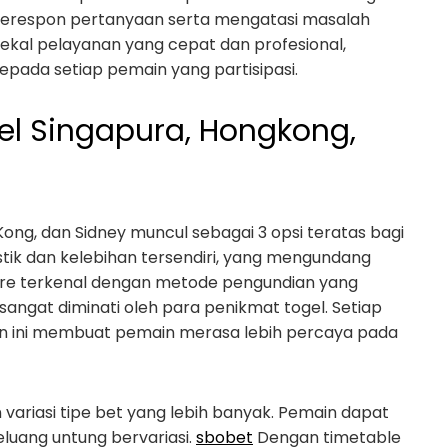
merespon pertanyaan serta mengatasi masalah
ekal pelayanan yang cepat dan profesional,
ada setiap pemain yang partisipasi.
gel Singapura, Hongkong,
 Kong, dan Sidney muncul sebagai 3 opsi teratas bagi
stik dan kelebihan tersendiri, yang mengundang
pore terkenal dengan metode pengundian yang
sangat diminati oleh para penikmat togel. Setiap
 dan ini membuat pemain merasa lebih percaya pada
ariasi tipe bet yang lebih banyak. Pemain dapat
eluang untung bervariasi.
sbobet
Dengan timetable