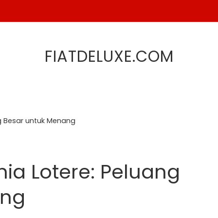
FIATDELUXE.COM
g Besar untuk Menang
ia Lotere: Peluang
ang