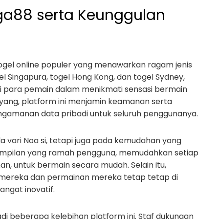
ga88 serta Keunggulan
togel online populer yang menawarkan ragam jenis
l Singapura, togel Hong Kong, dan togel Sydney,
para pemain dalam menikmati sensasi bermain
 yang, platform ini menjamin keamanan serta
ngamanan data pribadi untuk seluruh penggunanya.
 vari Noa si, tetapi juga pada kemudahan yang
 tampilan yang ramah pengguna, memudahkan setiap
, untuk bermain secara mudah. Selain itu,
m mereka dan permainan mereka tetap tetap di
ngat inovatif.
di beberapa kelebihan platform ini. Staf dukungan