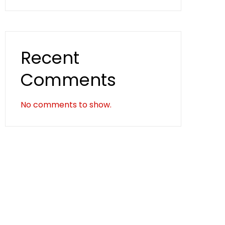
Recent
Comments
No comments to show.