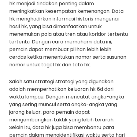
hk menjadi tindakan penting dalam
meningkatkan kesempatan kemenangan. Data
hk menghadirkan informasi historis mengenai
hasil hk, yang bisa dimanfaatkan untuk
menemukan pola atau tren atau koridor tertentu
tertentu. Dengan cara memahami data ini,
pemain dapat membuat pilihan lebih lebih
cerdas ketika menentukan nomor serta susunan
nomor untuk togel hk dan toto hk.
Salah satu strategi strategi yang digunakan
adalah memperhatikan keluaran hk 6d dari
waktu lampau. Dengan mencatat angka-angka
yang sering muncul serta angka-angka yang
jarang keluar, para pemain dapat
mengembangkan taktik yang lebih terarah.
Selain itu, data hk juga bisa membantu para
pemain dalam mengidentifikasi waktu serta hari