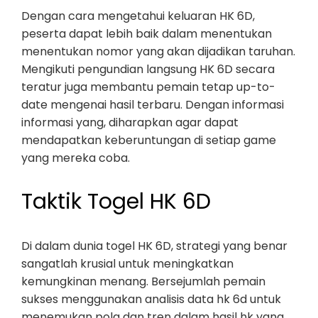
Dengan cara mengetahui keluaran HK 6D,
peserta dapat lebih baik dalam menentukan
menentukan nomor yang akan dijadikan taruhan.
Mengikuti pengundian langsung HK 6D secara
teratur juga membantu pemain tetap up-to-
date mengenai hasil terbaru. Dengan informasi
informasi yang, diharapkan agar dapat
mendapatkan keberuntungan di setiap game
yang mereka coba.
Taktik Togel HK 6D
Di dalam dunia togel HK 6D, strategi yang benar
sangatlah krusial untuk meningkatkan
kemungkinan menang. Bersejumlah pemain
sukses menggunakan analisis data hk 6d untuk
menemukan pola dan tren dalam hasil hk yang