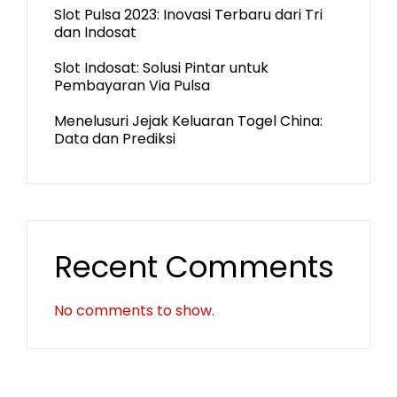
Slot Pulsa 2023: Inovasi Terbaru dari Tri
dan Indosat
Slot Indosat: Solusi Pintar untuk
Pembayaran Via Pulsa
Menelusuri Jejak Keluaran Togel China:
Data dan Prediksi
Recent Comments
No comments to show.