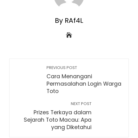
By RAf4L
PREVIOUS POST
Cara Menangani
Permasalahan Login Warga
Toto
NEXT POST
Prizes Terkaya dalam
Sejarah Toto Macau: Apa
yang Diketahui