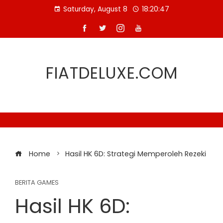
Skip
Saturday, August 8
18:20:47
to
content
FIATDELUXE.COM
Home
Hasil HK 6D: Strategi Memperoleh Rezeki
BERITA GAMES
Hasil HK 6D: