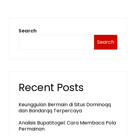
Search
Search
Recent Posts
Keunggulan Bermain di Situs Dominoqq
dan Bandarqq Terpercaya
Analisis Bupatitogel: Cara Membaca Pola
Permainan