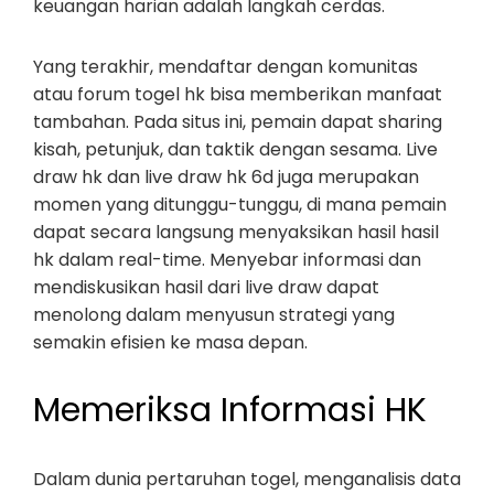
keuangan harian adalah langkah cerdas.
Yang terakhir, mendaftar dengan komunitas
atau forum togel hk bisa memberikan manfaat
tambahan. Pada situs ini, pemain dapat sharing
kisah, petunjuk, dan taktik dengan sesama. Live
draw hk dan live draw hk 6d juga merupakan
momen yang ditunggu-tunggu, di mana pemain
dapat secara langsung menyaksikan hasil hasil
hk dalam real-time. Menyebar informasi dan
mendiskusikan hasil dari live draw dapat
menolong dalam menyusun strategi yang
semakin efisien ke masa depan.
Memeriksa Informasi HK
Dalam dunia pertaruhan togel, menganalisis data