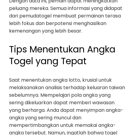
Dengan data ini, pemain dapat meningkatkan
peluang mereka. Semua informasi yang didapat
dari pemudatogel membuat permainan terasa
lebih fokus dan berpotensi menghasilkan
kemenangan yang lebih besar.
Tips Menentukan Angka
Togel yang Tepat
Saat menentukan angka lotto, krusial untuk
melaksanakan analisis terhadap keluaran taiwan
sebelumnya. Mempelajari pola angka yang
sering dikeluarkan dapat memberi wawasan
yang berharga. Anda dapat menyimpan angka-
angka yang sering muncul dan
mempertimbangkan untuk memakai angka-
angka tersebut. Namun, ingatlah bahwa togel