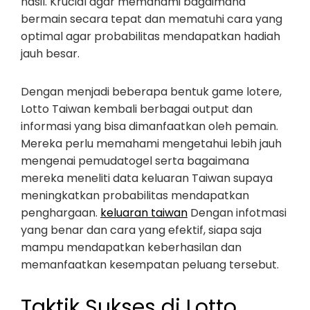
hasil. Krucial agar memahami bagaimana
bermain secara tepat dan mematuhi cara yang
optimal agar probabilitas mendapatkan hadiah
jauh besar.
Dengan menjadi beberapa bentuk game lotere,
Lotto Taiwan kembali berbagai output dan
informasi yang bisa dimanfaatkan oleh pemain.
Mereka perlu memahami mengetahui lebih jauh
mengenai pemudatogel serta bagaimana
mereka meneliti data keluaran Taiwan supaya
meningkatkan probabilitas mendapatkan
penghargaan.
keluaran taiwan
Dengan infotmasi
yang benar dan cara yang efektif, siapa saja
mampu mendapatkan keberhasilan dan
memanfaatkan kesempatan peluang tersebut.
Taktik Sukses di Lotto