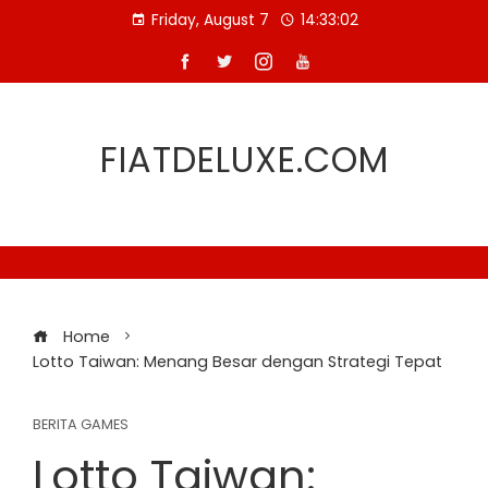
Skip
Friday, August 7
14:33:03
to
content
FIATDELUXE.COM
Home
Lotto Taiwan: Menang Besar dengan Strategi Tepat
BERITA GAMES
Lotto Taiwan: