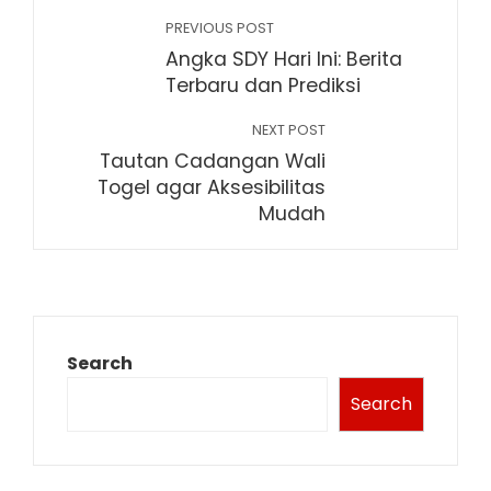
PREVIOUS POST
Angka SDY Hari Ini: Berita
Terbaru dan Prediksi
NEXT POST
Tautan Cadangan Wali
Togel agar Aksesibilitas
Mudah
Search
Search