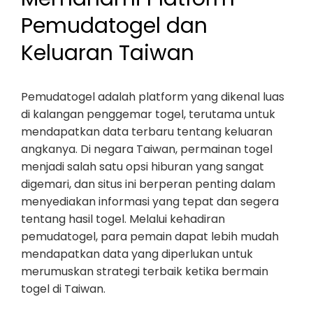
Pemudatogel dan
Keluaran Taiwan
Pemudatogel adalah platform yang dikenal luas
di kalangan penggemar togel, terutama untuk
mendapatkan data terbaru tentang keluaran
angkanya. Di negara Taiwan, permainan togel
menjadi salah satu opsi hiburan yang sangat
digemari, dan situs ini berperan penting dalam
menyediakan informasi yang tepat dan segera
tentang hasil togel. Melalui kehadiran
pemudatogel, para pemain dapat lebih mudah
mendapatkan data yang diperlukan untuk
merumuskan strategi terbaik ketika bermain
togel di Taiwan.