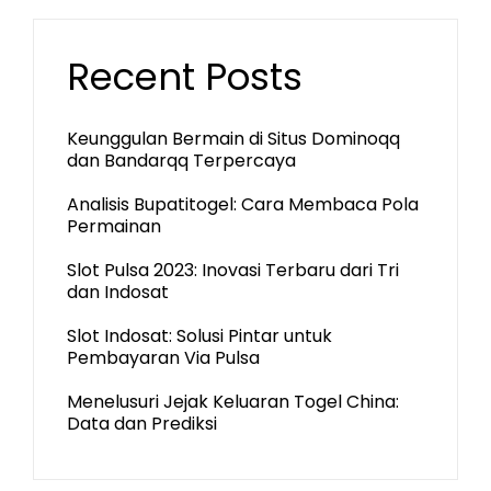
Recent Posts
Keunggulan Bermain di Situs Dominoqq
dan Bandarqq Terpercaya
Analisis Bupatitogel: Cara Membaca Pola
Permainan
Slot Pulsa 2023: Inovasi Terbaru dari Tri
dan Indosat
Slot Indosat: Solusi Pintar untuk
Pembayaran Via Pulsa
Menelusuri Jejak Keluaran Togel China:
Data dan Prediksi