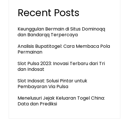
Recent Posts
Keunggulan Bermain di Situs Dominoqq
dan Bandarqq Terpercaya
Analisis Bupatitogel: Cara Membaca Pola
Permainan
Slot Pulsa 2023: Inovasi Terbaru dari Tri
dan Indosat
Slot Indosat: Solusi Pintar untuk
Pembayaran Via Pulsa
Menelusuri Jejak Keluaran Togel China:
Data dan Prediksi