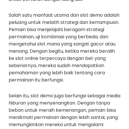
Salah satu manfaat utama dari slot demo adalah
peluang untuk melatih strategi dan kemampuan.
Pemain bisa menjelajahi beragam strategi
permainan, uji kombinasi yang berbeda, dan
mengetahui slot mana yang sangat gacor atau
menang. Dengan begitu, ketika mereka beralih
ke slot online terpercaya dengan bet yang
sebenarnya, mereka sudah mendapatkan
pemahaman yang lebih baik tentang cara
permainan itu berfungsi.
Selain itu, slot demo juga berfungsi sebagai media
hiburan yang menyenangkan. Dengan tanpa
beban untuk meraih kemenangan, pemain bisa
menikmati permainan dengan lebih santai, yang
memungkinkan mereka untuk mengalami