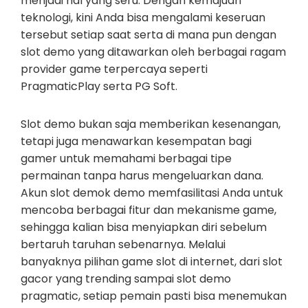
menjadi hal yang seru. Dengan kemajuan
teknologi, kini Anda bisa mengalami keseruan
tersebut setiap saat serta di mana pun dengan
slot demo yang ditawarkan oleh berbagai ragam
provider game terpercaya seperti
PragmaticPlay serta PG Soft.
Slot demo bukan saja memberikan kesenangan,
tetapi juga menawarkan kesempatan bagi
gamer untuk memahami berbagai tipe
permainan tanpa harus mengeluarkan dana.
Akun slot demok demo memfasilitasi Anda untuk
mencoba berbagai fitur dan mekanisme game,
sehingga kalian bisa menyiapkan diri sebelum
bertaruh taruhan sebenarnya. Melalui
banyaknya pilihan game slot di internet, dari slot
gacor yang trending sampai slot demo
pragmatic, setiap pemain pasti bisa menemukan