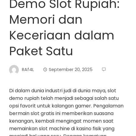
Demo Slot Rupiah:
Memori dan
Keceriaan dalam
Paket Satu
RAf4L
September 20, 2025
Di dalam dunia industri judi di dunia maya, slot
demo rupiah telah menjadi sebagai salah satu
opsi favorit untuk kalangan gamer. Pengalaman
bermain slot gratis ini memberikan suasana
kenangan, kembali mengingat momen saat
memainkan slot machine di kasino fisik yang