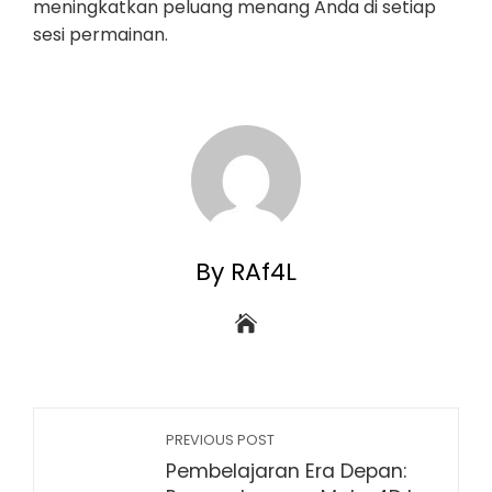
meningkatkan peluang menang Anda di setiap
sesi permainan.
By RAf4L
PREVIOUS POST
Pembelajaran Era Depan: