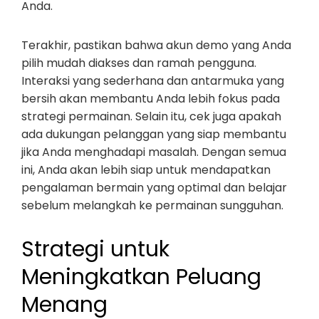
Anda.
Terakhir, pastikan bahwa akun demo yang Anda
pilih mudah diakses dan ramah pengguna.
Interaksi yang sederhana dan antarmuka yang
bersih akan membantu Anda lebih fokus pada
strategi permainan. Selain itu, cek juga apakah
ada dukungan pelanggan yang siap membantu
jika Anda menghadapi masalah. Dengan semua
ini, Anda akan lebih siap untuk mendapatkan
pengalaman bermain yang optimal dan belajar
sebelum melangkah ke permainan sungguhan.
Strategi untuk
Meningkatkan Peluang
Menang