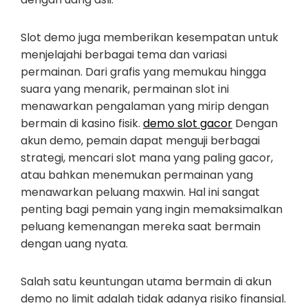
Slot demo juga memberikan kesempatan untuk
menjelajahi berbagai tema dan variasi
permainan. Dari grafis yang memukau hingga
suara yang menarik, permainan slot ini
menawarkan pengalaman yang mirip dengan
bermain di kasino fisik.
demo slot gacor
Dengan
akun demo, pemain dapat menguji berbagai
strategi, mencari slot mana yang paling gacor,
atau bahkan menemukan permainan yang
menawarkan peluang maxwin. Hal ini sangat
penting bagi pemain yang ingin memaksimalkan
peluang kemenangan mereka saat bermain
dengan uang nyata.
Salah satu keuntungan utama bermain di akun
demo no limit adalah tidak adanya risiko finansial.