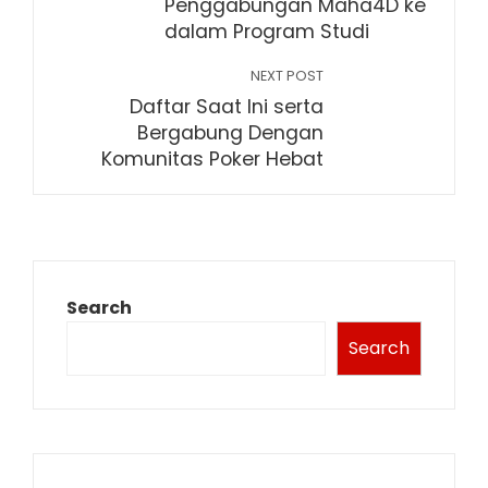
Penggabungan Maha4D ke
dalam Program Studi
NEXT POST
Daftar Saat Ini serta
Bergabung Dengan
Komunitas Poker Hebat
Search
Search