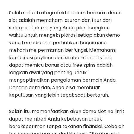
Salah satu strategi efektif dalam bermain demo
slot adalah memahami aturan dan fitur dari
setiap slot demo yang Anda pilih. Luangkan
waktu untuk mengeksplorasi setiap akun demo
yang tersedia dan perhatikan bagaimana
mekanisme permainan berfungsi. Memahami
kombinasi paylines dan simbol-simbol yang
dapat memicu bonus atau free spins adalah
langkah awal yang penting untuk
mengoptimalkan pengalaman bermain Anda.
Dengan demikian, Anda bisa membuat
keputusan yang lebih tepat saat bertaruh.
Selain itu, memanfaatkan akun demo slot no limit
dapat memberi Anda kebebasan untuk
bereksperimen tanpa tekanan finansial. Cobalah
berbagai permainan dari No Limit City atau slot