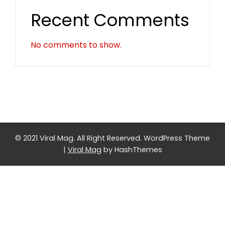
Recent Comments
No comments to show.
© 2021 Viral Mag. All Right Reserved.
WordPress Theme
|
Viral Mag
by HashThemes