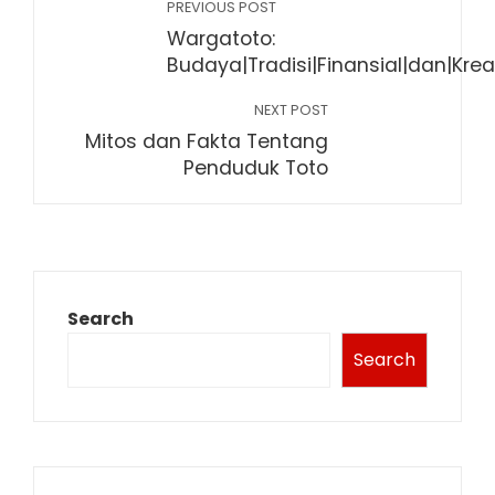
PREVIOUS POST
Wargatoto:
Budaya|Tradisi|Finansial|dan|Kreat
NEXT POST
Mitos dan Fakta Tentang
Penduduk Toto
Search
Search