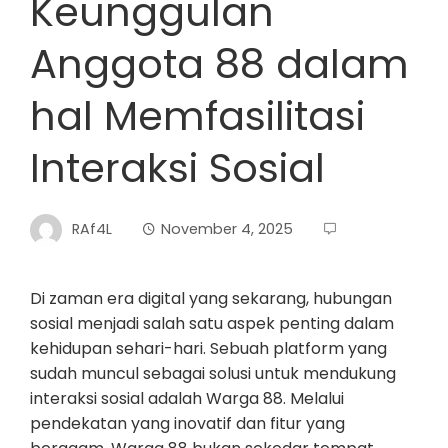
Keunggulan
Anggota 88 dalam
hal Memfasilitasi
Interaksi Sosial
RAf4L
November 4, 2025
Di zaman era digital yang sekarang, hubungan
sosial menjadi salah satu aspek penting dalam
kehidupan sehari-hari. Sebuah platform yang
sudah muncul sebagai solusi untuk mendukung
interaksi sosial adalah Warga 88. Melalui
pendekatan yang inovatif dan fitur yang