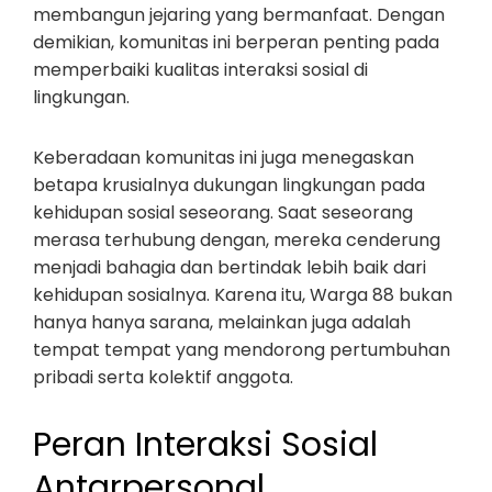
membangun jejaring yang bermanfaat. Dengan
demikian, komunitas ini berperan penting pada
memperbaiki kualitas interaksi sosial di
lingkungan.
Keberadaan komunitas ini juga menegaskan
betapa krusialnya dukungan lingkungan pada
kehidupan sosial seseorang. Saat seseorang
merasa terhubung dengan, mereka cenderung
menjadi bahagia dan bertindak lebih baik dari
kehidupan sosialnya. Karena itu, Warga 88 bukan
hanya hanya sarana, melainkan juga adalah
tempat tempat yang mendorong pertumbuhan
pribadi serta kolektif anggota.
Peran Interaksi Sosial
Antarpersonal