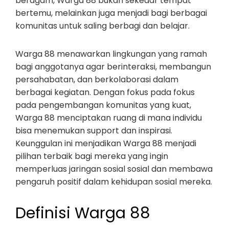
beragam, Warga 88 bukan sekedar tempat
bertemu, melainkan juga menjadi bagi berbagai
komunitas untuk saling berbagi dan belajar.
Warga 88 menawarkan lingkungan yang ramah
bagi anggotanya agar berinteraksi, membangun
persahabatan, dan berkolaborasi dalam
berbagai kegiatan. Dengan fokus pada fokus
pada pengembangan komunitas yang kuat,
Warga 88 menciptakan ruang di mana individu
bisa menemukan support dan inspirasi.
Keunggulan ini menjadikan Warga 88 menjadi
pilihan terbaik bagi mereka yang ingin
memperluas jaringan sosial sosial dan membawa
pengaruh positif dalam kehidupan sosial mereka.
Definisi Warga 88