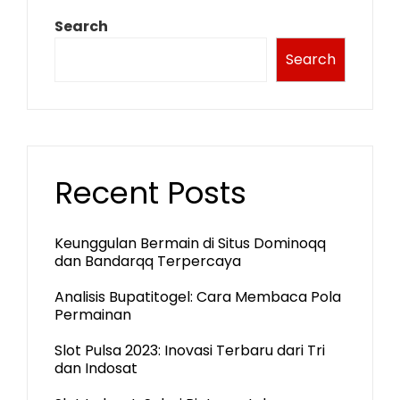
Search
Search
Recent Posts
Keunggulan Bermain di Situs Dominoqq
dan Bandarqq Terpercaya
Analisis Bupatitogel: Cara Membaca Pola
Permainan
Slot Pulsa 2023: Inovasi Terbaru dari Tri
dan Indosat