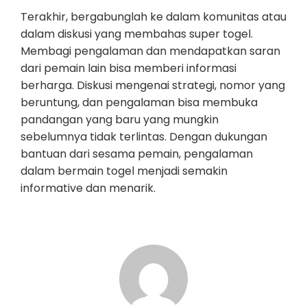
Terakhir, bergabunglah ke dalam komunitas atau
dalam diskusi yang membahas super togel.
Membagi pengalaman dan mendapatkan saran
dari pemain lain bisa memberi informasi
berharga. Diskusi mengenai strategi, nomor yang
beruntung, dan pengalaman bisa membuka
pandangan yang baru yang mungkin
sebelumnya tidak terlintas. Dengan dukungan
bantuan dari sesama pemain, pengalaman
dalam bermain togel menjadi semakin
informative dan menarik.