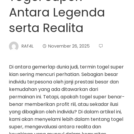
Antara Legenda
serta Realita
RAf4L
November 26, 2025
Di antara gemerlap dunia judi, termin togel super
kian sering mencuri perhatian. Sebagian besar
individu terpesona oleh janji prestasi besar dan
kemudahan yang ada ditawarkan dari
permainan ini. Tetapi, apakah togel super benar-
benar memberikan profit riil, atau sekadar ilusi
yang dibagikan oleh individu? Di dalam artikel ini,
kami akan menyelami lebih dalam tentang togel
super, mengevaluasi antara realita dan