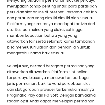
Menyaring platform permainan slot terpercaya
merupakan tahap penting untuk para partisipan
perjudian slot online di internet. Pertama, cek izin
dan peraturan yang dimiliki dimiliki oleh situs itu.
Platform yang umumnya mendapatkan izin dari
otoritas permainan yang diakui, sehingga
memberi kepastian bahwa yang yang
ditawarkan fair serta selamat. Kamu tambahan
bisa menelusuri ulasan dari pemain lain untuk
mengetahui nama baik situs itu.
Selanjutnya, cermati beragam permainan yang
ditawarkan ditawarkan. Platform slot online
terpercaya biasanya menawarkan berbagai
jenis permainan, baik itu versi percobaan slot
dan slot garapan provider terkemuka misalnya
Pragmatic Play dan PG Soft. Dengan banyaknya
ragam opsi, Anda dapat menjelajahi permainan