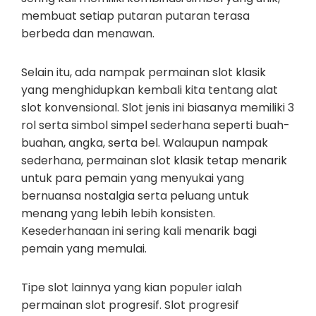
membuat setiap putaran putaran terasa
berbeda dan menawan.
Selain itu, ada nampak permainan slot klasik
yang menghidupkan kembali kita tentang alat
slot konvensional. Slot jenis ini biasanya memiliki 3
rol serta simbol simpel sederhana seperti buah-
buahan, angka, serta bel. Walaupun nampak
sederhana, permainan slot klasik tetap menarik
untuk para pemain yang menyukai yang
bernuansa nostalgia serta peluang untuk
menang yang lebih lebih konsisten.
Kesederhanaan ini sering kali menarik bagi
pemain yang memulai.
Tipe slot lainnya yang kian populer ialah
permainan slot progresif. Slot progresif