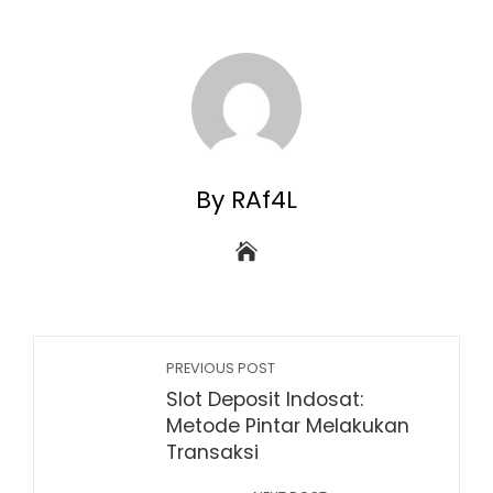
By RAf4L
PREVIOUS POST
Slot Deposit Indosat:
Metode Pintar Melakukan
Transaksi