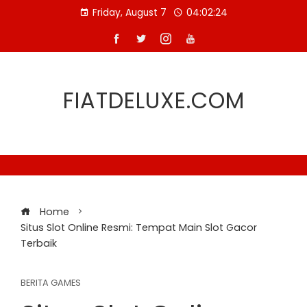
Skip
Friday, August 7
04:02:24
to
content
FIATDELUXE.COM
Home
Situs Slot Online Resmi: Tempat Main Slot Gacor
Terbaik
BERITA GAMES